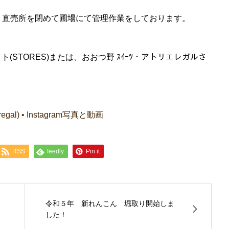
、直売所を閉めて圃場にて管理作業をしております。
(STORES)または、おおつ野 ｽｲｰﾂ・アトリエレガルさ
gal) • Instagram写真と動画
RSS
feedly
Pin it
令和５年 新れんこん 堀取り開始しま
した！