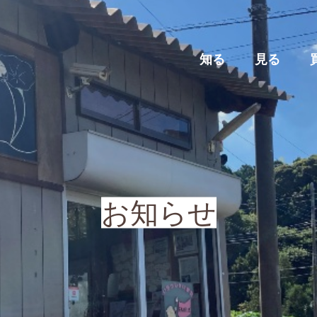
知る
見る
お
知
ら
せ